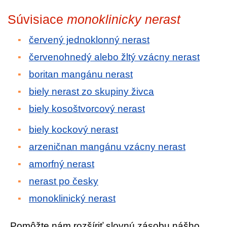
Súvisiace
monoklinicky nerast
červený jednoklonný nerast
červenohnedý alebo žltý vzácny nerast
boritan mangánu nerast
biely nerast zo skupiny živca
biely kosoštvorcový nerast
biely kockový nerast
arzeničnan mangánu vzácny nerast
amorfný nerast
nerast po česky
monoklinický nerast
Pomôžte nám rozšíriť slovnú zásobu nášho