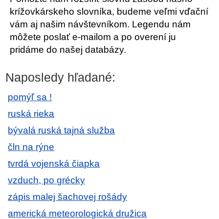
krížovkárskeho slovníka, budeme veľmi vďační
vám aj našim návštevníkom. Legendu nám
môžete poslať e-mailom a po overení ju
pridáme do našej databázy.
Naposledy hľadané:
pomýľ sa !
ruská rieka
bývalá ruská tajná služba
čln na rýne
tvrdá vojenská čiapka
vzduch, po grécky
zápis malej šachovej rošády
americká meteorologická družica