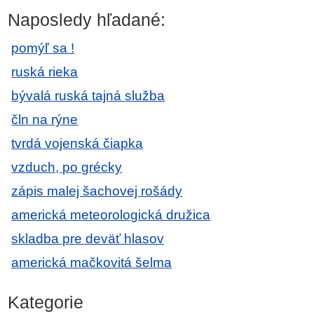
Naposledy hľadané:
pomýľ sa !
ruská rieka
bývalá ruská tajná služba
čln na rýne
tvrdá vojenská čiapka
vzduch, po grécky
zápis malej šachovej rošády
americká meteorologická družica
skladba pre deväť hlasov
americká mačkovitá šelma
Kategorie