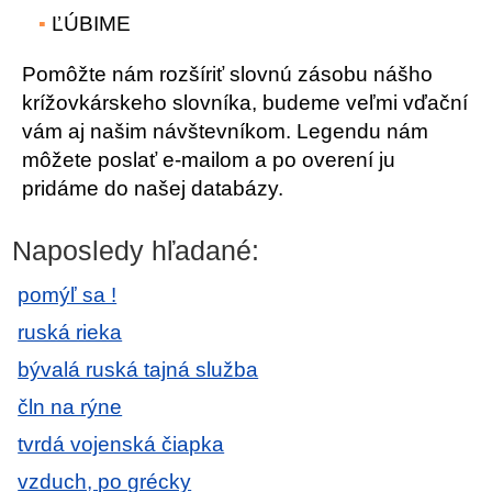
ĽÚBIME
Pomôžte nám rozšíriť slovnú zásobu nášho
krížovkárskeho slovníka, budeme veľmi vďační
vám aj našim návštevníkom. Legendu nám
môžete poslať e-mailom a po overení ju
pridáme do našej databázy.
Naposledy hľadané:
pomýľ sa !
ruská rieka
bývalá ruská tajná služba
čln na rýne
tvrdá vojenská čiapka
vzduch, po grécky