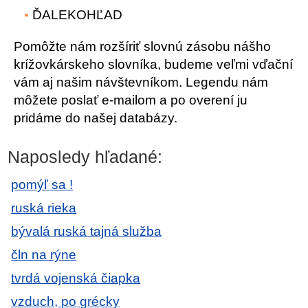
ĎALEKOHĽAD
Pomôžte nám rozšíriť slovnú zásobu nášho
krížovkárskeho slovníka, budeme veľmi vďační
vám aj našim návštevníkom. Legendu nám
môžete poslať e-mailom a po overení ju
pridáme do našej databázy.
Naposledy hľadané:
pomýľ sa !
ruská rieka
bývalá ruská tajná služba
čln na rýne
tvrdá vojenská čiapka
vzduch, po grécky