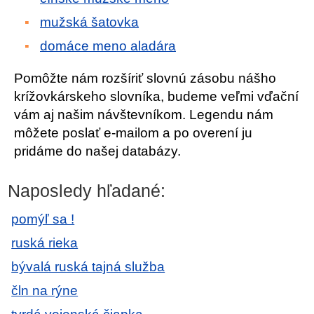
mužská šatovka
domáce meno aladára
Pomôžte nám rozšíriť slovnú zásobu nášho
krížovkárskeho slovníka, budeme veľmi vďační
vám aj našim návštevníkom. Legendu nám
môžete poslať e-mailom a po overení ju
pridáme do našej databázy.
Naposledy hľadané:
pomýľ sa !
ruská rieka
bývalá ruská tajná služba
čln na rýne