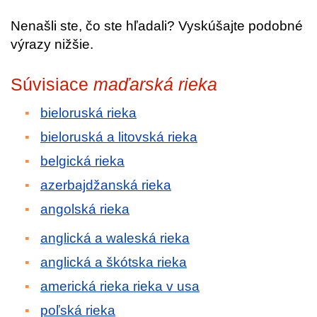
Nenašli ste, čo ste hľadali? Vyskúšajte podobné
výrazy nižšie.
Súvisiace
maďarská rieka
bieloruská rieka
bieloruská a litovská rieka
belgická rieka
azerbajdžanská rieka
angolská rieka
anglická a waleská rieka
anglická a škótska rieka
americká rieka rieka v usa
poľská rieka