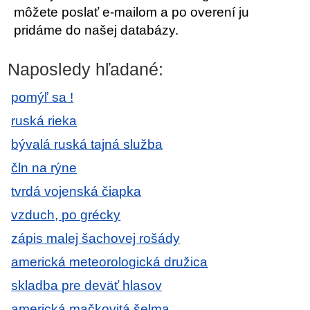
môžete poslať e-mailom a po overení ju
pridáme do našej databázy.
Naposledy hľadané:
pomýľ sa !
ruská rieka
bývalá ruská tajná služba
čln na rýne
tvrdá vojenská čiapka
vzduch, po grécky
zápis malej šachovej rošády
americká meteorologická družica
skladba pre deväť hlasov
americká mačkovitá šelma