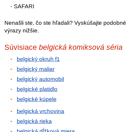
SAFARI
Nenašli ste, čo ste hľadali? Vyskúšajte podobné
výrazy nižšie.
Súvisiace
belgická komiksová séria
belgický okruh f1
belgický maliar
belgický automobil
belgické platidlo
belgické kúpele
belgická vrchovina
belgická rieka
belgická dĺžková miera