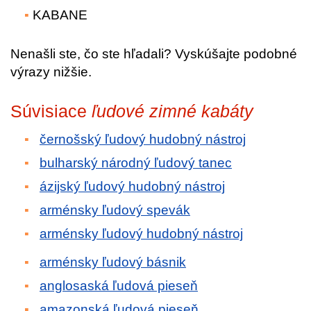
KABANE
Nenašli ste, čo ste hľadali? Vyskúšajte podobné
výrazy nižšie.
Súvisiace
ľudové zimné kabáty
černošský ľudový hudobný nástroj
bulharský národný ľudový tanec
ázijský ľudový hudobný nástroj
arménsky ľudový spevák
arménsky ľudový hudobný nástroj
arménsky ľudový básnik
anglosaská ľudová pieseň
amazonská ľudová pieseň