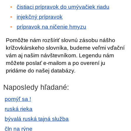
čistiaci prípravok do umývačiek riadu
injekčný prípravok
prípravok na ničenie hmyzu
Pomôžte nám rozšíriť slovnú zásobu nášho
krížovkárskeho slovníka, budeme veľmi vďační
vám aj našim návštevníkom. Legendu nám
môžete poslať e-mailom a po overení ju
pridáme do našej databázy.
Naposledy hľadané:
pomýľ sa !
ruská rieka
bývalá ruská tajná služba
čln na rýne