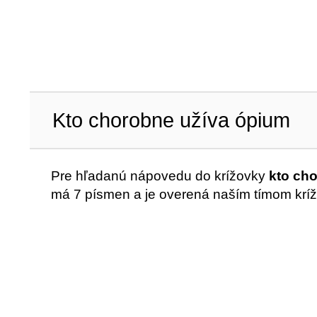
Kto chorobne užíva ópium
Pre hľadanú nápovedu do krížovky
kto ch
má 7 písmen a je overená naším tímom kríž