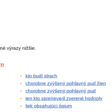
né výrazy nižšie.
um
kto budí strach
chorobne zvýšený pohlavný pud žien
chorobne zvýšený pohlavný pud
ten kto spreneveril zverené hodnoty
liek obsahujúci ópium