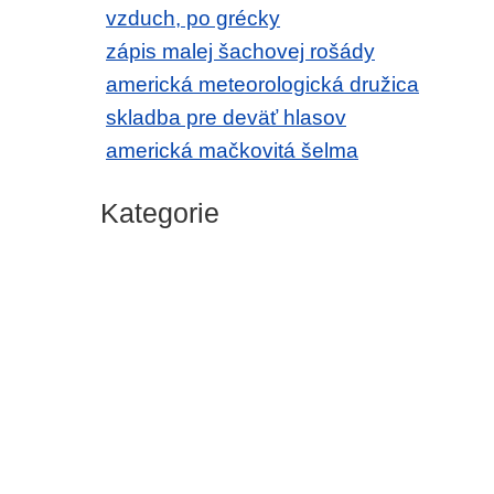
vzduch, po grécky
zápis malej šachovej rošády
americká meteorologická družica
skladba pre deväť hlasov
americká mačkovitá šelma
Kategorie