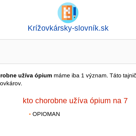
Krížovkársky-slovník.sk
orobne užíva ópium
máme iba 1 význam. Táto tajni
ovkárov.
kto chorobne užíva ópium na 7
OPIOMAN