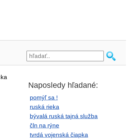
čka
Naposledy hľadané:
pomýľ sa !
ruská rieka
bývalá ruská tajná služba
čln na rýne
tvrdá vojenská čiapka