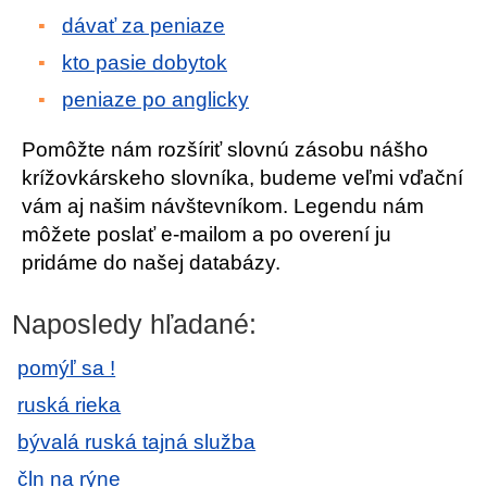
dávať za peniaze
kto pasie dobytok
peniaze po anglicky
Pomôžte nám rozšíriť slovnú zásobu nášho
krížovkárskeho slovníka, budeme veľmi vďační
vám aj našim návštevníkom. Legendu nám
môžete poslať e-mailom a po overení ju
pridáme do našej databázy.
Naposledy hľadané:
pomýľ sa !
ruská rieka
bývalá ruská tajná služba
čln na rýne