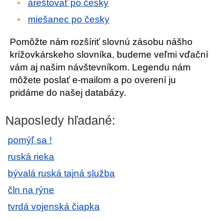
áreštovať po česky
miešanec po česky
Pomôžte nám rozšíriť slovnú zásobu nášho
krížovkárskeho slovníka, budeme veľmi vďační
vám aj našim návštevníkom. Legendu nám
môžete poslať e-mailom a po overení ju
pridáme do našej databázy.
Naposledy hľadané:
pomýľ sa !
ruská rieka
bývalá ruská tajná služba
čln na rýne
tvrdá vojenská čiapka