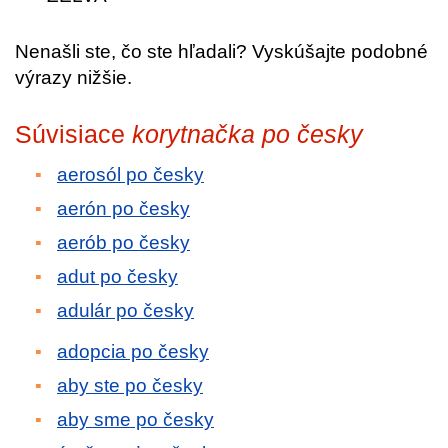
Nenašli ste, čo ste hľadali? Vyskúšajte podobné
výrazy nižšie.
Súvisiace
korytnačka po česky
aerosól po česky
aerón po česky
aerób po česky
adut po česky
adulár po česky
adopcia po česky
aby ste po česky
aby sme po česky