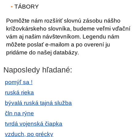
TÁBORY
Pomôžte nám rozšíriť slovnú zásobu nášho
krížovkárskeho slovníka, budeme veľmi vďační
vám aj našim návštevníkom. Legendu nám
môžete poslať e-mailom a po overení ju
pridáme do našej databázy.
Naposledy hľadané:
pomýľ sa !
ruská rieka
bývalá ruská tajná služba
čln na rýne
tvrdá vojenská čiapka
vzduch, po grécky