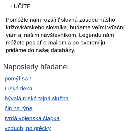
UČÍTE
Pomôžte nám rozšíriť slovnú zásobu nášho
krížovkárskeho slovníka, budeme veľmi vďační
vám aj našim návštevníkom. Legendu nám
môžete poslať e-mailom a po overení ju
pridáme do našej databázy.
Naposledy hľadané:
pomýľ sa !
ruská rieka
bývalá ruská tajná služba
čln na rýne
tvrdá vojenská čiapka
vzduch, po grécky