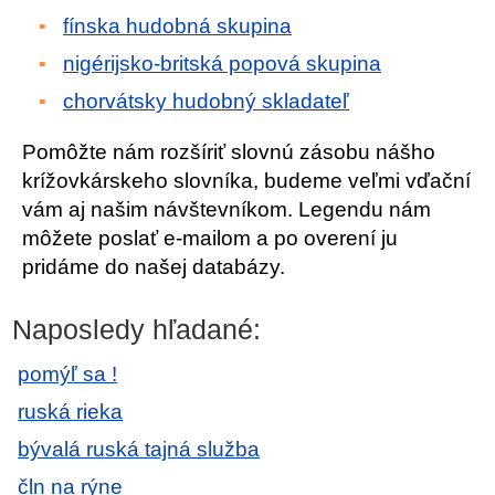
fínska hudobná skupina
nigérijsko-britská popová skupina
chorvátsky hudobný skladateľ
Pomôžte nám rozšíriť slovnú zásobu nášho
krížovkárskeho slovníka, budeme veľmi vďační
vám aj našim návštevníkom. Legendu nám
môžete poslať e-mailom a po overení ju
pridáme do našej databázy.
Naposledy hľadané:
pomýľ sa !
ruská rieka
bývalá ruská tajná služba
čln na rýne