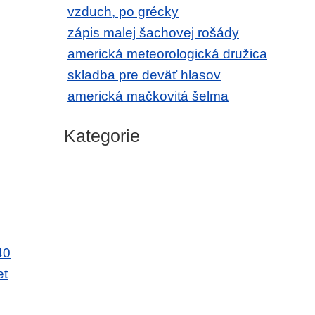
vzduch, po grécky
zápis malej šachovej rošády
americká meteorologická družica
skladba pre deväť hlasov
americká mačkovitá šelma
Kategorie
40
et