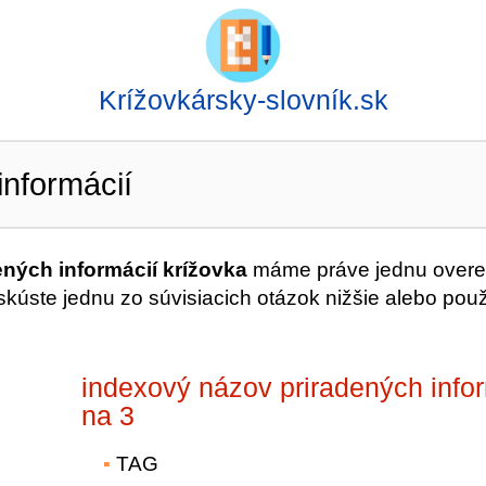
Krížovkársky-slovník.sk
informácií
ných informácií krížovka
máme práve jednu over
úste jednu zo súvisiacich otázok nižšie alebo použ
indexový názov priradených info
na 3
TAG