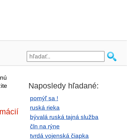
enú
Naposledy hľadané:
ite
pomýľ sa !
ruská rieka
rmácií
bývalá ruská tajná služba
čln na rýne
tvrdá vojenská čiapka