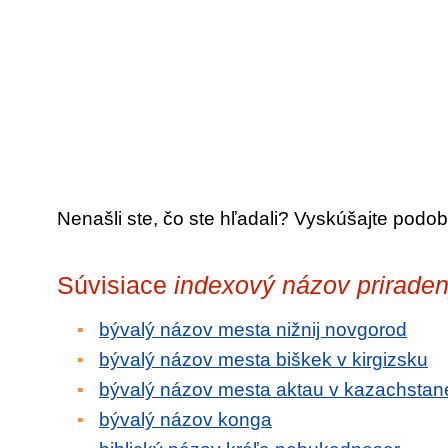
Nenašli ste, čo ste hľadali? Vyskúšajte podob
Súvisiace
indexový názov priraden
bývalý názov mesta nižnij novgorod
bývalý názov mesta biškek v kirgizsku
bývalý názov mesta aktau v kazachstan
bývalý názov konga