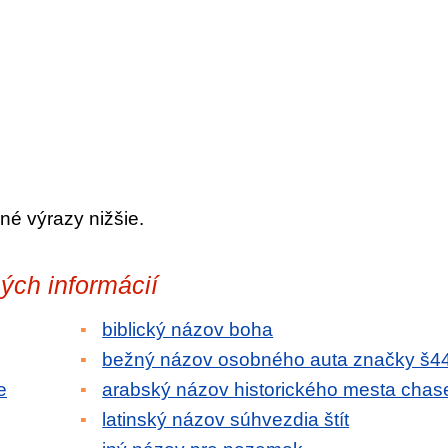
né výrazy nižšie.
ých informácií
biblický názov boha
bežný názov osobného auta značky š4
e
arabský názov historického mesta chas
latinský názov súhvezdia štít