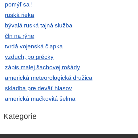
pomýľ sa !
ruská rieka
bývalá ruská tajná služba
čln na rýne
tvrdá vojenská čiapka
vzduch, po grécky
zápis malej šachovej rošády
americká meteorologická družica
skladba pre deväť hlasov
americká mačkovitá šelma
Kategorie