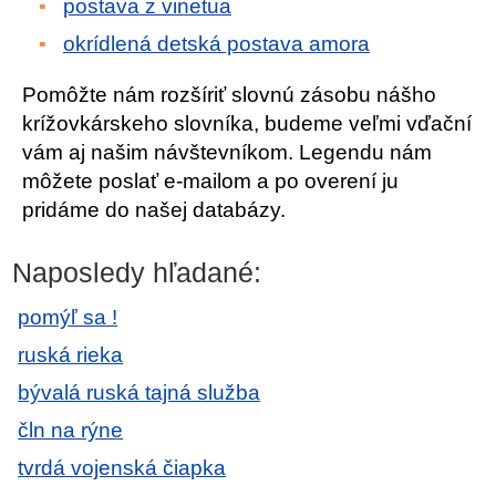
postava z vinetua
okrídlená detská postava amora
Pomôžte nám rozšíriť slovnú zásobu nášho
krížovkárskeho slovníka, budeme veľmi vďační
vám aj našim návštevníkom. Legendu nám
môžete poslať e-mailom a po overení ju
pridáme do našej databázy.
Naposledy hľadané:
pomýľ sa !
ruská rieka
bývalá ruská tajná služba
čln na rýne
tvrdá vojenská čiapka