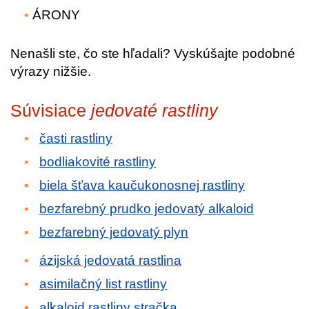
ÁRONY
Nenašli ste, čo ste hľadali? Vyskúšajte podobné
výrazy nižšie.
Súvisiace
jedovaté rastliny
časti rastliny
bodliakovité rastliny
biela šťava kaučukonosnej rastliny
bezfarebný prudko jedovatý alkaloid
bezfarebný jedovatý plyn
ázijská jedovatá rastlina
asimilačný list rastliny
alkaloid rastliny stračka