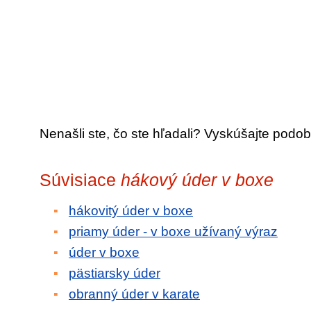
Nenašli ste, čo ste hľadali? Vyskúšajte podob
Súvisiace
hákový úder v boxe
hákovitý úder v boxe
priamy úder - v boxe užívaný výraz
úder v boxe
pästiarsky úder
obranný úder v karate