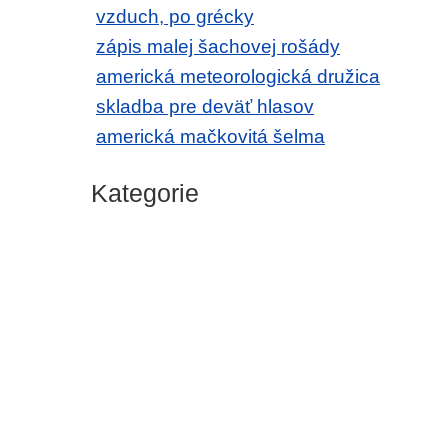
vzduch, po grécky
zápis malej šachovej rošády
americká meteorologická družica
skladba pre deväť hlasov
americká mačkovitá šelma
Kategorie