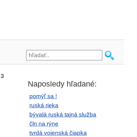
 3
Naposledy hľadané:
pomýľ sa !
ruská rieka
bývalá ruská tajná služba
čln na rýne
tvrdá vojenská čiapka