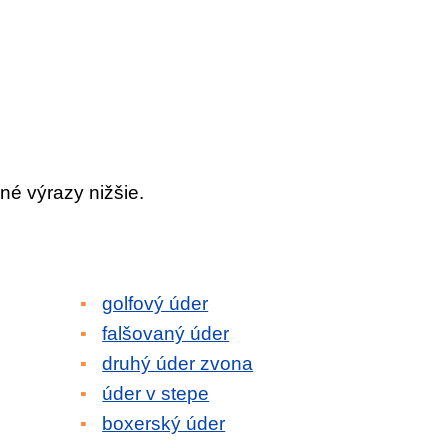
né výrazy nižšie.
golfový úder
falšovaný úder
druhý úder zvona
úder v stepe
boxerský úder