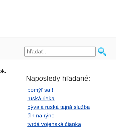
ok.
Naposledy hľadané:
pomýľ sa !
ruská rieka
bývalá ruská tajná služba
čln na rýne
tvrdá vojenská čiapka