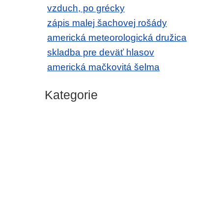
vzduch, po grécky
zápis malej šachovej rošády
americká meteorologická družica
skladba pre deväť hlasov
americká mačkovitá šelma
Kategorie