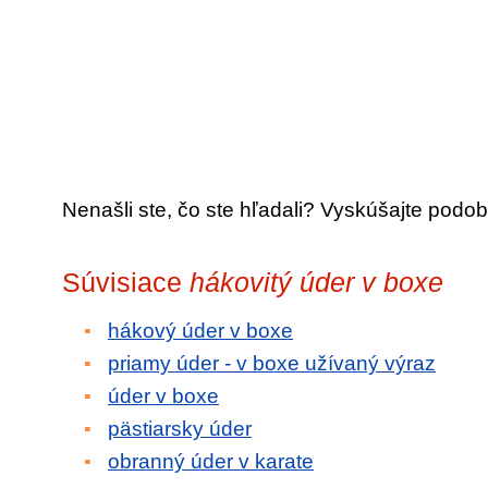
Nenašli ste, čo ste hľadali? Vyskúšajte podob
Súvisiace
hákovitý úder v boxe
hákový úder v boxe
priamy úder - v boxe užívaný výraz
úder v boxe
pästiarsky úder
obranný úder v karate