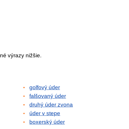
né výrazy nižšie.
golfový úder
falšovaný úder
druhý úder zvona
úder v stepe
boxerský úder