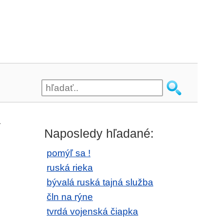
.
Naposledy hľadané:
pomýľ sa !
ruská rieka
bývalá ruská tajná služba
čln na rýne
tvrdá vojenská čiapka