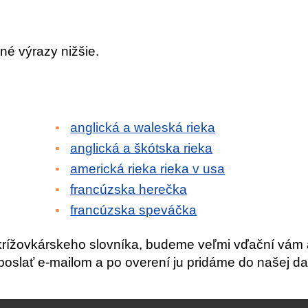
né výrazy nižšie.
anglická a waleská rieka
anglická a škótska rieka
americká rieka rieka v usa
francúzska herečka
francúzska speváčka
krížovkárskeho slovníka, budeme veľmi vďační vám 
slať e-mailom a po overení ju pridáme do našej da