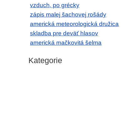
vzduch, po grécky
zápis malej šachovej rošády
americká meteorologická družica
skladba pre deväť hlasov
americká mačkovitá šelma
Kategorie