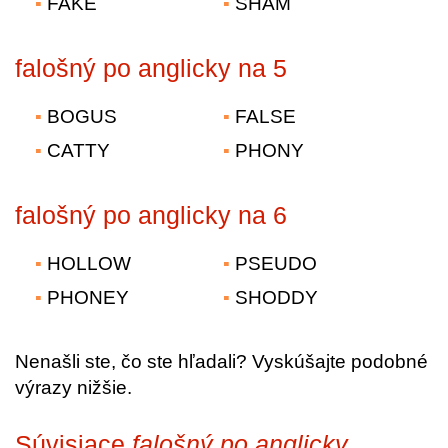
FAKE
SHAM
falošný po anglicky na 5
BOGUS
FALSE
CATTY
PHONY
falošný po anglicky na 6
HOLLOW
PSEUDO
PHONEY
SHODDY
Nenašli ste, čo ste hľadali? Vyskúšajte podobné
výrazy nižšie.
Súvisiace
falošný po anglicky