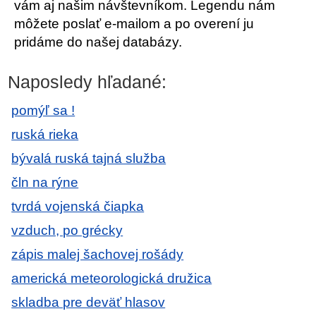
vám aj našim návštevníkom. Legendu nám
môžete poslať e-mailom a po overení ju
pridáme do našej databázy.
Naposledy hľadané:
pomýľ sa !
ruská rieka
bývalá ruská tajná služba
čln na rýne
tvrdá vojenská čiapka
vzduch, po grécky
zápis malej šachovej rošády
americká meteorologická družica
skladba pre deväť hlasov