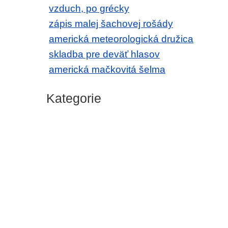
vzduch, po grécky
zápis malej šachovej rošády
americká meteorologická družica
skladba pre deväť hlasov
americká mačkovitá šelma
Kategorie