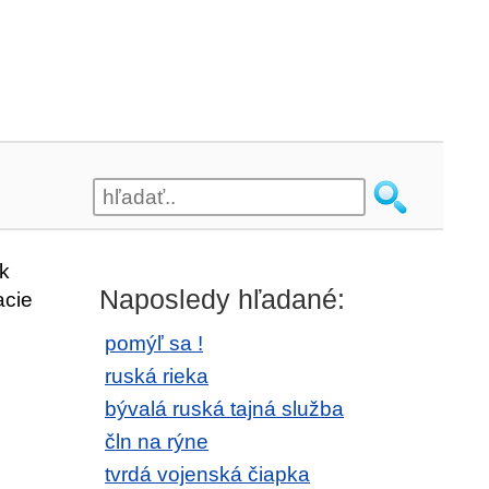
k
Naposledy hľadané:
acie
pomýľ sa !
ruská rieka
bývalá ruská tajná služba
čln na rýne
tvrdá vojenská čiapka