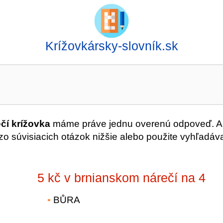
Krížovkársky-slovník.sk
čí krížovka
máme práve jednu overenú odpoveď. A
o súvisiacich otázok nižšie alebo použite vyhľadáv
5 kč v brnianskom nárečí na 4
BŮRA