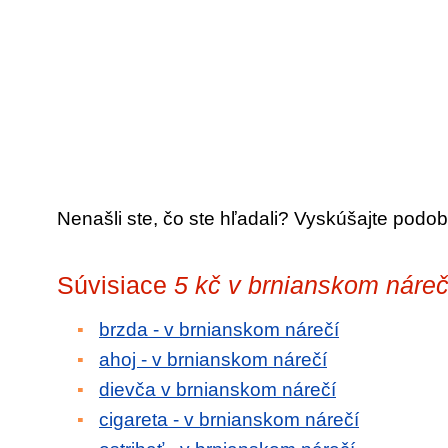
Nenašli ste, čo ste hľadali? Vyskúšajte podob
Súvisiace
5 kč v brnianskom náreč
brzda - v brnianskom nárečí
ahoj - v brnianskom nárečí
dievča v brnianskom nárečí
cigareta - v brnianskom nárečí