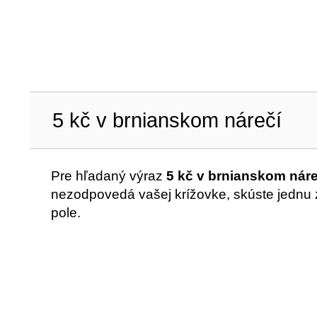
5 kč v brnianskom nárečí
Pre hľadaný výraz
5 kč v brnianskom náre
nezodpovedá vašej krížovke, skúste jednu z
pole.