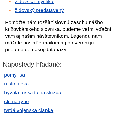
židovská mystika
židovský predstavený
Pomôžte nám rozšíriť slovnú zásobu nášho
krížovkárskeho slovníka, budeme veľmi vďační
vám aj našim návštevníkom. Legendu nám
môžete poslať e-mailom a po overení ju
pridáme do našej databázy.
Naposledy hľadané:
pomýľ sa !
ruská rieka
bývalá ruská tajná služba
čln na rýne
tvrdá vojenská čiapka