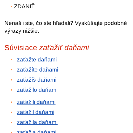
ZDANIŤ
Nenašli ste, čo ste hľadali? Vyskúšajte podobné
výrazy nižšie.
Súvisiace
zaťažiť daňami
zaťažte daňami
zaťažíte daňami
zaťažíš daňami
zaťažilo daňami
zaťažili daňami
zaťažil daňami
zaťažila daňami
zaťažia daňami