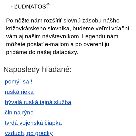
ĽUDNATOSŤ
Pomôžte nám rozšíriť slovnú zásobu nášho
krížovkárskeho slovníka, budeme veľmi vďační
vám aj našim návštevníkom. Legendu nám
môžete poslať e-mailom a po overení ju
pridáme do našej databázy.
Naposledy hľadané:
pomýľ sa !
ruská rieka
bývalá ruská tajná služba
čln na rýne
tvrdá vojenská čiapka
vzduch, po grécky