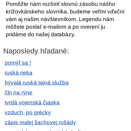
Pomôžte nám rozšíriť slovnú zásobu nášho
krížovkárskeho slovníka, budeme veľmi vďační
vám aj našim návštevníkom. Legendu nám
môžete poslať e-mailom a po overení ju
pridáme do našej databázy.
Naposledy hľadané:
pomýľ sa !
ruská rieka
bývalá ruská tajná služba
čln na rýne
tvrdá vojenská čiapka
vzduch, po grécky
zápis malej šachovej rošády