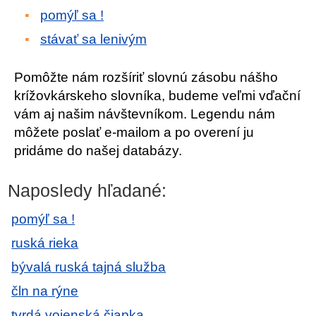
pomýľ sa !
stávať sa lenivým
Pomôžte nám rozšíriť slovnú zásobu nášho
krížovkárskeho slovníka, budeme veľmi vďační
vám aj našim návštevníkom. Legendu nám
môžete poslať e-mailom a po overení ju
pridáme do našej databázy.
Naposledy hľadané:
pomýľ sa !
ruská rieka
bývalá ruská tajná služba
čln na rýne
tvrdá vojenská čiapka