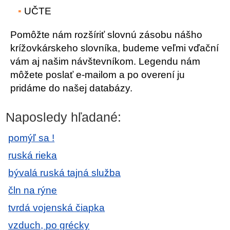
UČTE
Pomôžte nám rozšíriť slovnú zásobu nášho
krížovkárskeho slovníka, budeme veľmi vďační
vám aj našim návštevníkom. Legendu nám
môžete poslať e-mailom a po overení ju
pridáme do našej databázy.
Naposledy hľadané:
pomýľ sa !
ruská rieka
bývalá ruská tajná služba
čln na rýne
tvrdá vojenská čiapka
vzduch, po grécky