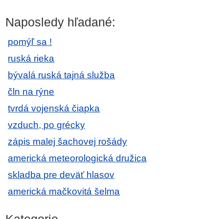
Naposledy hľadané:
pomýľ sa !
ruská rieka
bývalá ruská tajná služba
čln na rýne
tvrdá vojenská čiapka
vzduch, po grécky
zápis malej šachovej rošády
americká meteorologická družica
skladba pre deväť hlasov
americká mačkovitá šelma