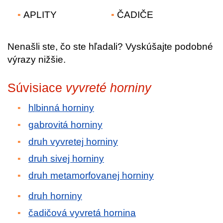
APLITY
ČADIČE
Nenašli ste, čo ste hľadali? Vyskúšajte podobné
výrazy nižšie.
Súvisiace
vyvreté horniny
hlbinná horniny
gabrovitá horniny
druh vyvretej horniny
druh sivej horniny
druh metamorfovanej horniny
druh horniny
čadičová vyvretá hornina