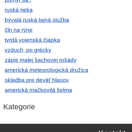
ruská rieka
bývalá ruská tajná služba
čln na rýne
tvrdá vojenská čiapka
vzduch, po grécky
zápis malej šachovej rošády
americká meteorologická družica
skladba pre deväť hlasov
americká mačkovitá šelma
Kategorie