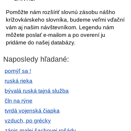
Pomôžte nám rozšíriť slovnú zásobu nášho
krížovkárskeho slovníka, budeme veľmi vďační
vám aj našim návštevníkom. Legendu nám
môžete poslať e-mailom a po overení ju
pridáme do našej databázy.
Naposledy hľadané:
pomýľ sa !
ruská rieka
bývalá ruská tajná služba
čln na rýne
tvrdá vojenská čiapka
vzduch, po grécky
zápis malej šachovej rošády