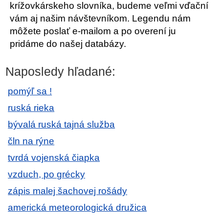
krížovkárskeho slovníka, budeme veľmi vďační
vám aj našim návštevníkom. Legendu nám
môžete poslať e-mailom a po overení ju
pridáme do našej databázy.
Naposledy hľadané:
pomýľ sa !
ruská rieka
bývalá ruská tajná služba
čln na rýne
tvrdá vojenská čiapka
vzduch, po grécky
zápis malej šachovej rošády
americká meteorologická družica