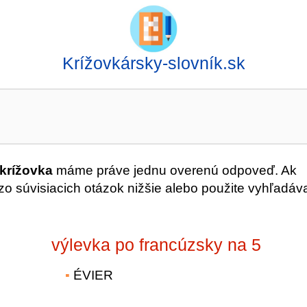
Krížovkársky-slovník.sk
krížovka
máme práve jednu overenú odpoveď. Ak
o súvisiacich otázok nižšie alebo použite vyhľadáv
výlevka po francúzsky na 5
ÉVIER