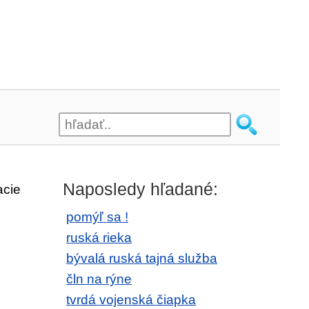
Naposledy hľadané:
acie
pomýľ sa !
ruská rieka
bývalá ruská tajná služba
čln na rýne
tvrdá vojenská čiapka