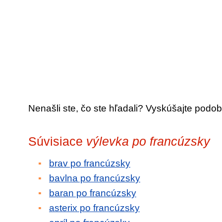
Nenašli ste, čo ste hľadali? Vyskúšajte podob
Súvisiace
výlevka po francúzsky
brav po francúzsky
bavlna po francúzsky
baran po francúzsky
asterix po francúzsky