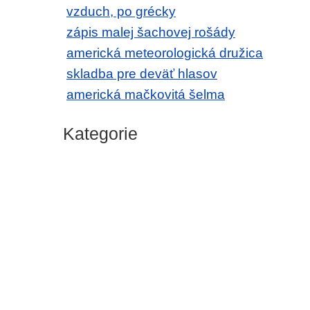
vzduch, po grécky
zápis malej šachovej rošády
americká meteorologická družica
skladba pre deväť hlasov
americká mačkovitá šelma
Kategorie