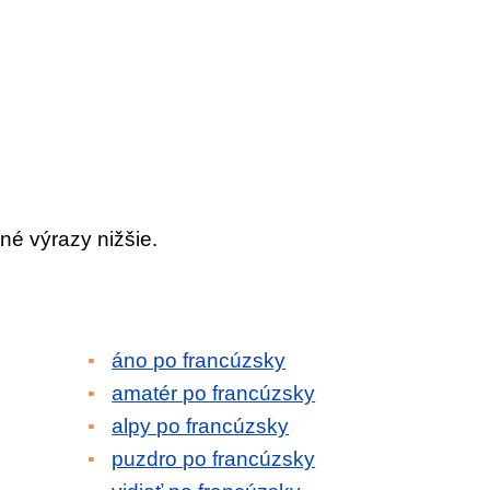
né výrazy nižšie.
áno po francúzsky
amatér po francúzsky
alpy po francúzsky
puzdro po francúzsky