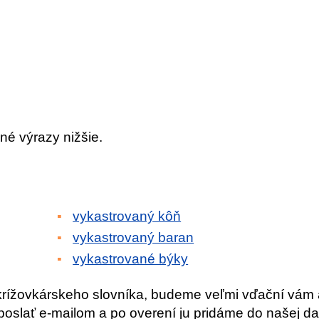
né výrazy nižšie.
vykastrovaný kôň
vykastrovaný baran
vykastrované býky
krížovkárskeho slovníka, budeme veľmi vďační vám 
slať e-mailom a po overení ju pridáme do našej da