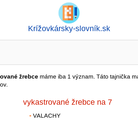
Krížovkársky-slovník.sk
rované žrebce
máme iba 1 význam. Táto tajnička m
ov.
vykastrované žrebce na 7
VALACHY