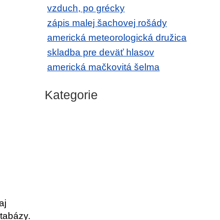
vzduch, po grécky
zápis malej šachovej rošády
americká meteorologická družica
skladba pre deväť hlasov
americká mačkovitá šelma
Kategorie
aj
tabázy.