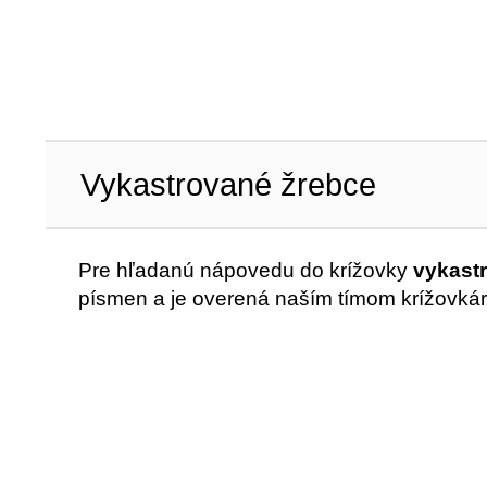
Vykastrované žrebce
Pre hľadanú nápovedu do krížovky
vykast
písmen a je overená naším tímom krížovkár