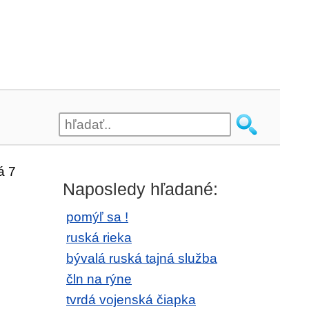
á 7
Naposledy hľadané:
pomýľ sa !
ruská rieka
bývalá ruská tajná služba
čln na rýne
tvrdá vojenská čiapka