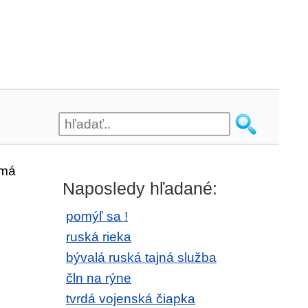
 má
Naposledy hľadané:
pomýľ sa !
ruská rieka
bývalá ruská tajná služba
čln na rýne
tvrdá vojenská čiapka