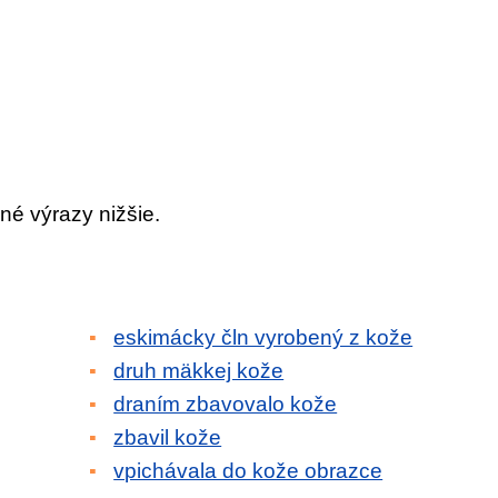
né výrazy nižšie.
eskimácky čln vyrobený z kože
druh mäkkej kože
draním zbavovalo kože
zbavil kože
vpichávala do kože obrazce