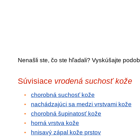
Nenašli ste, čo ste hľadali? Vyskúšajte podob
Súvisiace
vrodená suchosť kože
chorobná suchosť kože
nachádzajúci sa medzi vrstvami kože
chorobná šupinatosť kože
horná vrstva kože
hnisavý zápal kože prstov