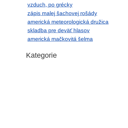
vzduch, po grécky
zápis malej šachovej rošády
americká meteorologická družica
skladba pre deväť hlasov
americká mačkovitá šelma
Kategorie