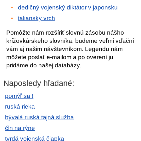
dedičný vojenský diktátor v japonsku
taliansky vrch
Pomôžte nám rozšíriť slovnú zásobu nášho
krížovkárskeho slovníka, budeme veľmi vďační
vám aj našim návštevníkom. Legendu nám
môžete poslať e-mailom a po overení ju
pridáme do našej databázy.
Naposledy hľadané:
pomýľ sa !
ruská rieka
bývalá ruská tajná služba
čln na rýne
tvrdá vojenská čiapka