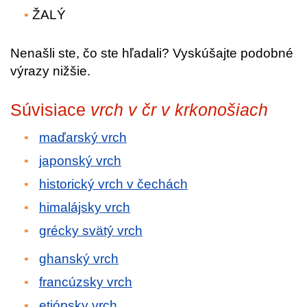
ŽALÝ
Nenašli ste, čo ste hľadali? Vyskúšajte podobné
výrazy nižšie.
Súvisiace
vrch v čr v krkonošiach
maďarský vrch
japonský vrch
historický vrch v čechách
himalájsky vrch
grécky svätý vrch
ghanský vrch
francúzsky vrch
etiópsky vrch