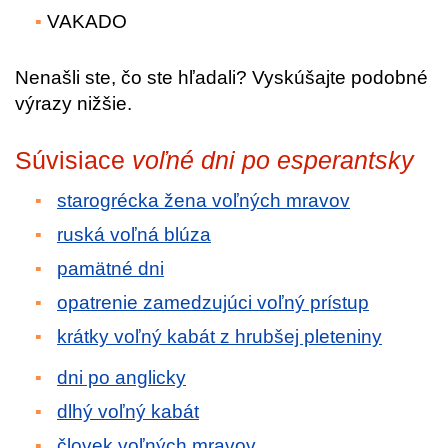
VAKADO
Nenašli ste, čo ste hľadali? Vyskúšajte podobné
výrazy nižšie.
Súvisiace
voľné dni po esperantsky
starogrécka žena voľných mravov
ruská voľná blúza
pamätné dni
opatrenie zamedzujúci voľný prístup
krátky voľný kabát z hrubšej pleteniny
dni po anglicky
dlhý voľný kabát
človek voľných mravov