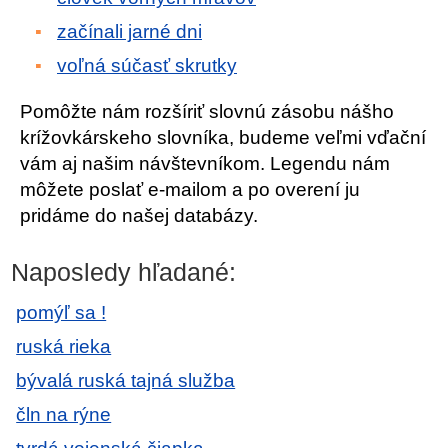
začínali jarné dni
voľná súčasť skrutky
Pomôžte nám rozšíriť slovnú zásobu nášho
krížovkárskeho slovníka, budeme veľmi vďační
vám aj našim návštevníkom. Legendu nám
môžete poslať e-mailom a po overení ju
pridáme do našej databázy.
Naposledy hľadané:
pomýľ sa !
ruská rieka
bývalá ruská tajná služba
čln na rýne