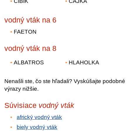
CÍBIK
ČAJKA
vodný vták na 6
FAETON
vodný vták na 8
ALBATROS
HLAHOLKA
Nenašli ste, čo ste hľadali? Vyskúšajte podobné
výrazy nižšie.
Súvisiace
vodný vták
africký vodný vták
biely vodný vták