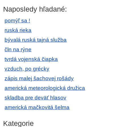
Naposledy hľadané:
pomýľ sa !
ruská rieka
bývalá ruská tajná služba
čln na rýne
tvrdá vojenská čiapka
vzduch, po grécky
zápis malej šachovej rošády
americká meteorologická družica
skladba pre deväť hlasov
americká mačkovitá šelma
Kategorie