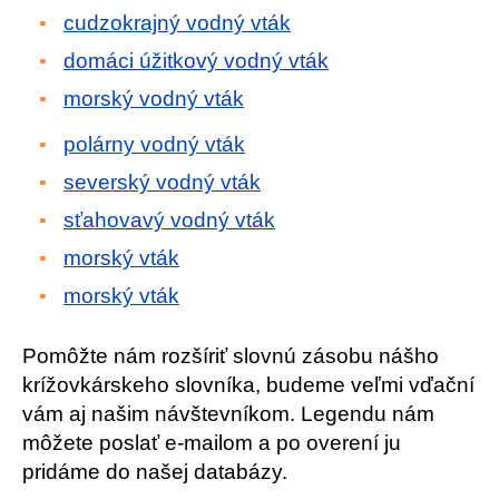
cudzokrajný vodný vták
domáci úžitkový vodný vták
morský vodný vták
polárny vodný vták
severský vodný vták
sťahovavý vodný vták
morský vták
morský vták
Pomôžte nám rozšíriť slovnú zásobu nášho
krížovkárskeho slovníka, budeme veľmi vďační
vám aj našim návštevníkom. Legendu nám
môžete poslať e-mailom a po overení ju
pridáme do našej databázy.