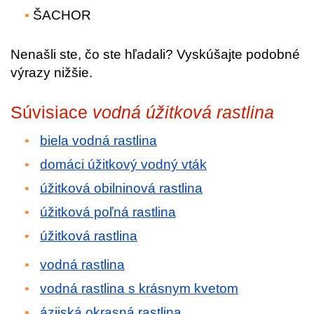
ŠACHOR
Nenašli ste, čo ste hľadali? Vyskúšajte podobné
výrazy nižšie.
Súvisiace
vodná úžitková rastlina
biela vodná rastlina
domáci úžitkový vodný vták
úžitková obilninová rastlina
úžitková poľná rastlina
úžitková rastlina
vodná rastlina
vodná rastlina s krásnym kvetom
ázijská okrasná rastlina