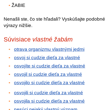
ŽABIE
Nenašli ste, čo ste hľadali? Vyskúšajte podobné
výrazy nižšie.
Súvisiace
vlastné žabám
otrava organizmu vlastnými jedmi
osvoj si cudzie dieťa za vlastné
osvojíte si cudzie dieťa za vlastné
osvojil si cudzie dieťa za vlastné
osvojilo si cudzie dieťa za vlastné
osvojili si cudzie dieťa za vlastné
osvojila si cudzie dieťa za vlastné
nesúci nejaký vlastný význam