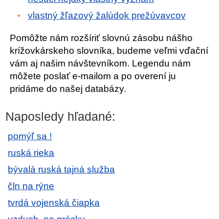
vlastný žľazový žalúdok prežúvavcov
Pomôžte nám rozšíriť slovnú zásobu nášho
krížovkárskeho slovníka, budeme veľmi vďační
vám aj našim návštevníkom. Legendu nám
môžete poslať e-mailom a po overení ju
pridáme do našej databázy.
Naposledy hľadané:
pomýľ sa !
ruská rieka
bývalá ruská tajná služba
čln na rýne
tvrdá vojenská čiapka