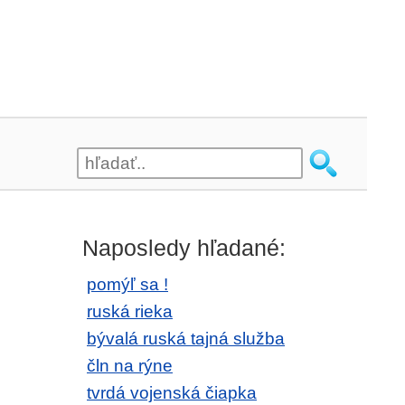
Naposledy hľadané:
pomýľ sa !
ruská rieka
bývalá ruská tajná služba
čln na rýne
tvrdá vojenská čiapka