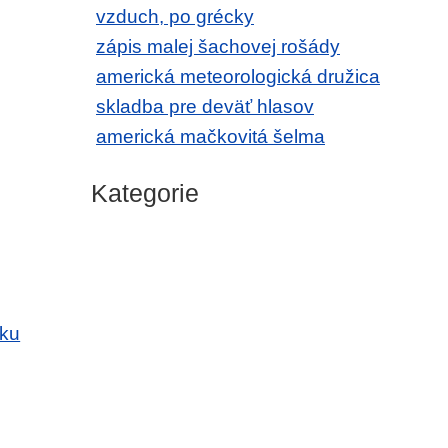
vzduch, po grécky
zápis malej šachovej rošády
americká meteorologická družica
skladba pre deväť hlasov
americká mačkovitá šelma
Kategorie
sku