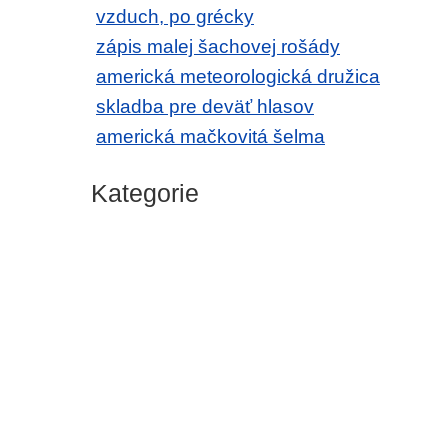
vzduch, po grécky
zápis malej šachovej rošády
americká meteorologická družica
skladba pre deväť hlasov
americká mačkovitá šelma
Kategorie