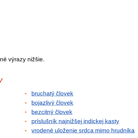
né výrazy nižšie.
y
bruchatý človek
bojazlivý človek
bezcitný človek
príslušník najnižšej indickej kasty
vrodené uloženie srdca mimo hrudníka