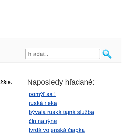
Naposledy hľadané:
žšie.
pomýľ sa !
ruská rieka
bývalá ruská tajná služba
čln na rýne
tvrdá vojenská čiapka