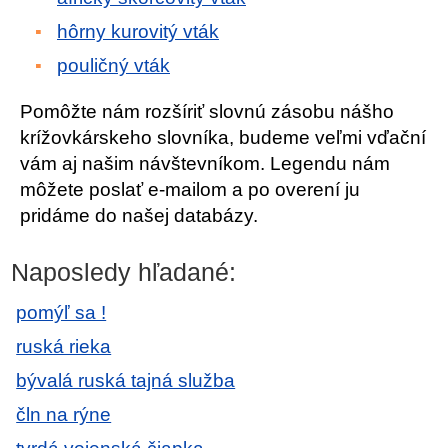
hôrny kurovitý vták
pouličný vták
Pomôžte nám rozšíriť slovnú zásobu nášho
krížovkárskeho slovníka, budeme veľmi vďační
vám aj našim návštevníkom. Legendu nám
môžete poslať e-mailom a po overení ju
pridáme do našej databázy.
Naposledy hľadané:
pomýľ sa !
ruská rieka
bývalá ruská tajná služba
čln na rýne