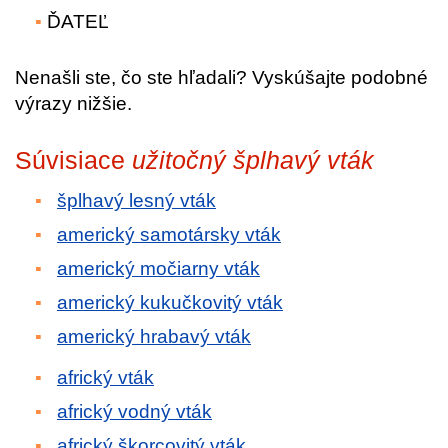
ĎATEĽ
Nenašli ste, čo ste hľadali? Vyskúšajte podobné
výrazy nižšie.
Súvisiace
užitočný šplhavý vták
šplhavý lesný vták
americký samotársky vták
americký močiarny vták
americký kukučkovitý vták
americký hrabavý vták
africký vták
africký vodný vták
africký škorcovitý vták