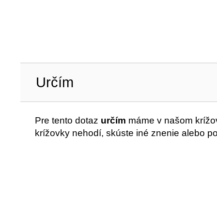
Určím
Pre tento dotaz
určím
máme v našom krížovk
krížovky nehodí, skúste iné znenie alebo p