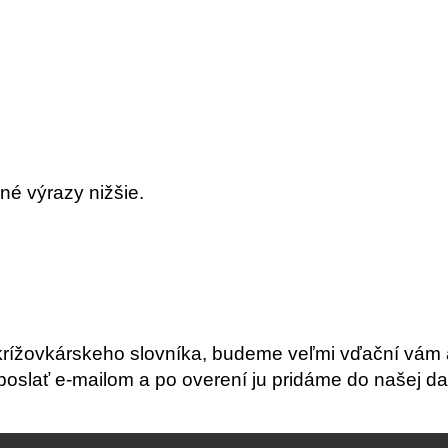
né výrazy nižšie.
krížovkárskeho slovníka, budeme veľmi vďační vám 
slať e-mailom a po overení ju pridáme do našej da