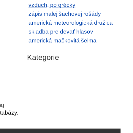
vzduch, po grécky
zápis malej šachovej rošády
americká meteorologická družica
skladba pre deväť hlasov
americká mačkovitá šelma
Kategorie
aj
tabázy.