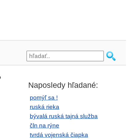
o
Naposledy hľadané:
pomýľ sa !
ruská rieka
bývalá ruská tajná služba
čln na rýne
tvrdá vojenská čiapka