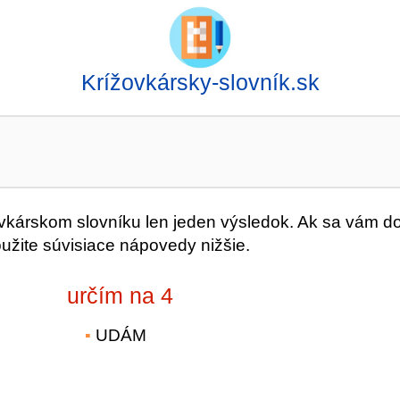
Krížovkársky-slovník.sk
árskom slovníku len jeden výsledok. Ak sa vám d
oužite súvisiace nápovedy nižšie.
určím na 4
UDÁM