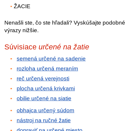
ŽACIE
Nenašli ste, čo ste hľadali? Vyskúšajte podobné
výrazy nižšie.
Súvisiace
určené na žatie
semená určené na sadenie
rozloha určená meraním
reč určená verejnosti
plocha určená krivkami
obilie určené na siatie
obhajca určený súdom
nástroj na ručné žatie
dopraviť na určené miesto