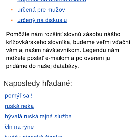
určená pre mužov
určený na diskusiu
Pomôžte nám rozšíriť slovnú zásobu nášho
krížovkárskeho slovníka, budeme veľmi vďační
vám aj našim návštevníkom. Legendu nám
môžete poslať e-mailom a po overení ju
pridáme do našej databázy.
Naposledy hľadané:
pomýľ sa !
ruská rieka
bývalá ruská tajná služba
čln na rýne